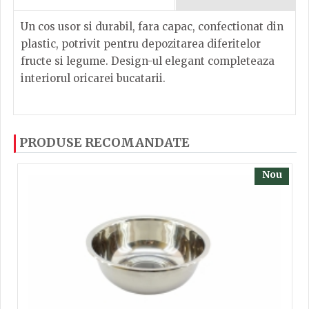
Un cos usor si durabil, fara capac, confectionat din
plastic, potrivit pentru depozitarea diferitelor
fructe si legume. Design-ul elegant completeaza
interiorul oricarei bucatarii.
Dacă ați mai încercați produsele noastre, calsificați
PRODUSE RECOMANDATE
cu ajutorul steluțelor, și scrieți părerea dvs. Pentru
a putea să scrieți părerea trebuie să fiți înregistrat.
Nou
TRIMITE