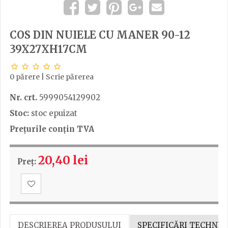
COS DIN NUIELE CU MANER 90-12
39X27XH17CM
0 părere
|
Scrie părerea
Nr. crt.
5999054129902
Stoc:
stoc epuizat
Prețurile conțin TVA
20,40 lei
Preț:
DESCRIEREA PRODUSULUI
SPECIFICĂRI TECHNIC