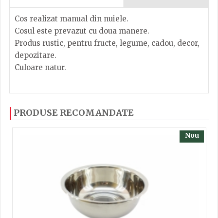
Cos realizat manual din nuiele.
Cosul este prevazut cu doua manere.
Produs rustic, pentru fructe, legume, cadou, decor,
depozitare.
Culoare natur.
Dacă ați mai încercați produsele noastre, calsificați
PRODUSE RECOMANDATE
cu ajutorul steluțelor, și scrieți părerea dvs. Pentru
a putea să scrieți părerea trebuie să fiți înregistrat.
Nou
TRIMITE