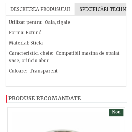
DESCRIEREA PRODUSULUI
SPECIFICĂRI TECHNIC
Utilizat pentru: Oala, tigaie
Forma: Rotund
Material: Sticla
Caracteristici cheie: Compatibil masina de spalat
vase, orificiu abur
Culoare: Transparent
Dacă ați mai încercați produsele noastre, calsificați
Inaltime
5.2
PRODUSE RECOMANDATE
cu ajutorul steluțelor, și scrieți părerea dvs. Pentru
a putea să scrieți părerea trebuie să fiți înregistrat.
Latime
16.5
Nou
Lungime
16.5