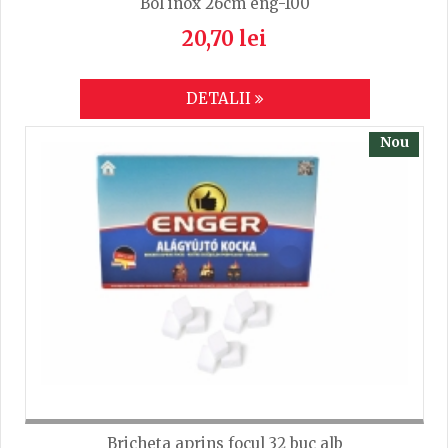
Bol inox 26cm eng-100
20,70 lei
DETALII
Nou
Bricheta aprins focul 32 buc alb