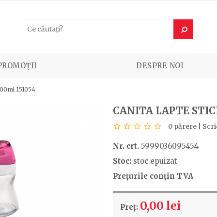
PROMOȚII
DESPRE NOI
 200ml 151054
CANITA LAPTE STIC
0 părere
|
Scri
Nr. crt.
5999036095454
Stoc:
stoc epuizat
Prețurile conțin TVA
0,00 lei
Preț: