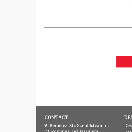
CONTACT:
DE
Remetea, Str. Szent Istvan nr.
Des
72, Romania, Jud. Harghita