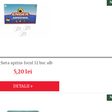
N
cheta aprins focul 32 buc alb
5,20 lei
DETALII
N