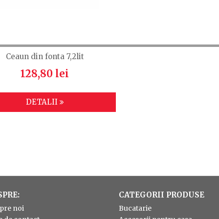
Ceaun din fonta 7,2lit
128,80 lei
DETALII
SPRE:
CATEGORII PRODUSE
pre noi
Bucatarie