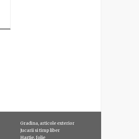
Gradina, articole exterior
Jucarii si timp liber
Hartie, folie