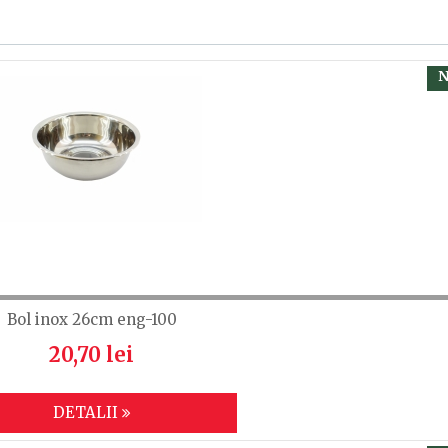
, calsificați cu ajutorul steluțelor, și scrieți părerea dvs.
 să fiți înregistrat.
N
Bol inox 26cm eng-100
20,70 lei
DETALII