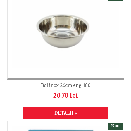
Inaltime
8
Latime
13.5
TRIMITE
Lungime
11
Bol inox 26cm eng-100
20,70 lei
DETALII
Nou