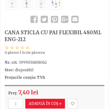
CANA STICLA CU PAI FLEXIBIL 480ML
ENG-212
0 părere
|
Scrie părerea
Nr. crt.
5999036108062
Stoc:
disponibil
Prețurile conțin TVA
7,40 lei
Preț:
ADAUGĂ ÎN COȘ