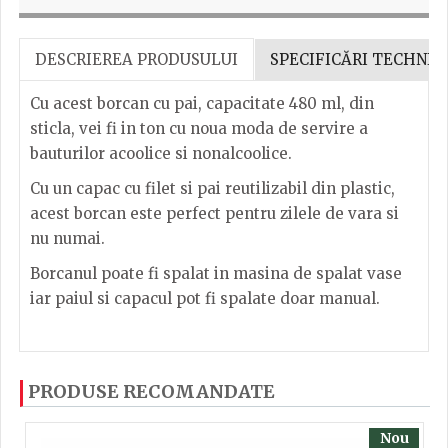
DESCRIEREA PRODUSULUI
SPECIFICĂRI TECHNIC
Cu acest borcan cu pai, capacitate 480 ml, din
sticla, vei fi in ton cu noua moda de servire a
bauturilor acoolice si nonalcoolice.
Cu un capac cu filet si pai reutilizabil din plastic,
acest borcan este perfect pentru zilele de vara si
nu numai.
Borcanul poate fi spalat in masina de spalat vase
iar paiul si capacul pot fi spalate doar manual.
Tip produs: Borcan
Dacă ați mai încercați produsele noastre, calsificați
PRODUSE RECOMANDATE
cu ajutorul steluțelor, și scrieți părerea dvs. Pentru
Material: Cana este din sticla iar capacul din metal.
a putea să scrieți părerea trebuie să fiți înregistrat.
Culoarea: Transparent
Nou