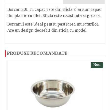
Borcan 20L cu capac este din sticla si are un capac
din plastic cu filet. Sticla este rezistenta si groasa.
Borcanul este ideal pentru pastrarea muraturilor.
Are un design deosebit din sticla cu model.
Dacă ați mai încercați produsele noastre, calsificați
PRODUSE RECOMANDATE
cu ajutorul steluțelor, și scrieți părerea dvs. Pentru
a putea să scrieți părerea trebuie să fiți înregistrat.
Nou
TRIMITE