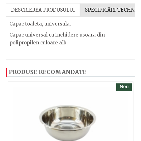
DESCRIEREA PRODUSULUI
SPECIFICĂRI TECHNIC
Capac toaleta, universala,
Capac universal cu inchidere usoara din
polipropilen culoare alb
Material Plastic
Dacă ați mai încercați produsele noastre, calsificați
PRODUSE RECOMANDATE
Caracteristici cheie : Inchidere usoara
cu ajutorul steluțelor, și scrieți părerea dvs. Pentru
Culoare: Alb
a putea să scrieți părerea trebuie să fiți înregistrat.
Nou
TRIMITE