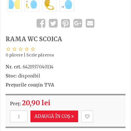
RAMA WC SCOICA
0 părere
|
Scrie părerea
Nr. crt.
6421937040114
Stoc:
disponibil
Prețurile conțin TVA
20,90 lei
Preț:
ADAUGĂ ÎN COȘ