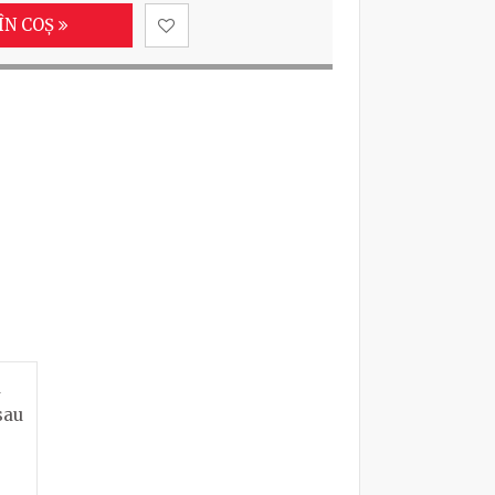
ÎN COȘ
a
sau