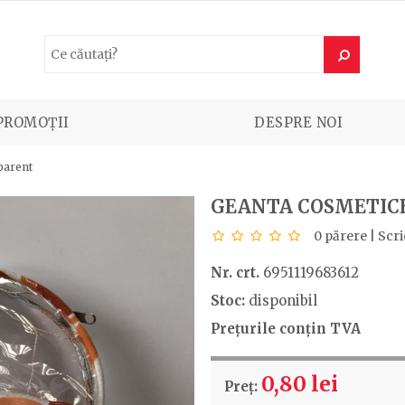
PROMOȚII
DESPRE NOI
parent
GEANTA COSMETIC
0 părere
|
Scri
Nr. crt.
6951119683612
Stoc:
disponibil
Prețurile conțin TVA
0,80 lei
Preț: