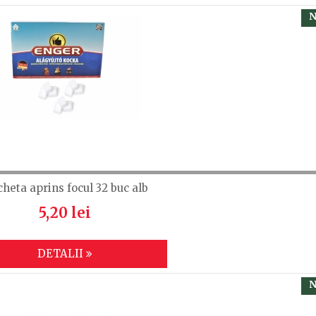
N
cheta aprins focul 32 buc alb
5,20 lei
DETALII
N