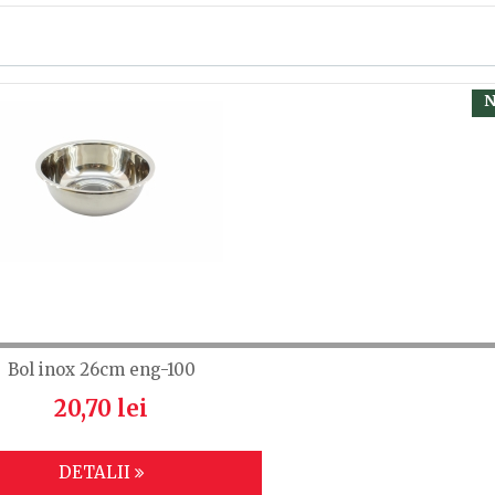
, calsificați cu ajutorul steluțelor, și scrieți părerea dvs.
 să fiți înregistrat.
N
Bol inox 26cm eng-100
20,70 lei
DETALII