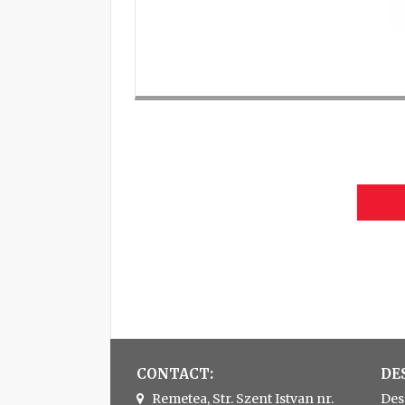
CONTACT:
DE
Remetea, Str. Szent Istvan nr.
Des