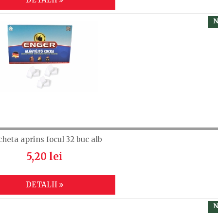
N
cheta aprins focul 32 buc alb
5,20 lei
DETALII
N