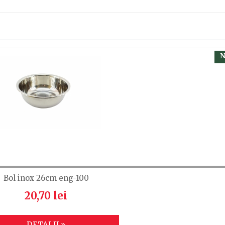
, calsificați cu ajutorul steluțelor, și scrieți părerea dvs.
 să fiți înregistrat.
N
Bol inox 26cm eng-100
20,70 lei
DETALII