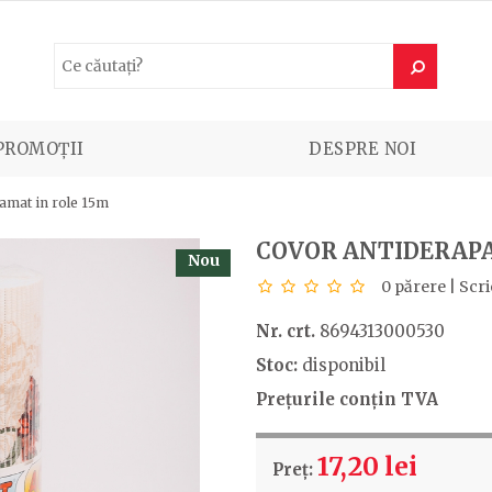
PROMOȚII
DESPRE NOI
amat in role 15m
COVOR ANTIDERAPA
Nou
0 părere
|
Scri
Nr. crt.
8694313000530
Stoc:
disponibil
Prețurile conțin TVA
17,20 lei
Preț: