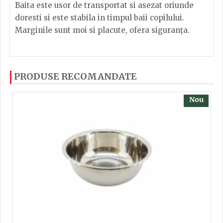
Baita este usor de transportat si asezat oriunde
doresti si este stabila in timpul baii copilului.
Marginile sunt moi si placute, ofera siguranţa.
Baita mare: dimensiuni: 24 x 90 x 47 cm
Dacă ați mai încercați produsele noastre, calsificați
PRODUSE RECOMANDATE
cu ajutorul steluțelor, și scrieți părerea dvs. Pentru
Calitate: I
a putea să scrieți părerea trebuie să fiți înregistrat.
Nou
TRIMITE