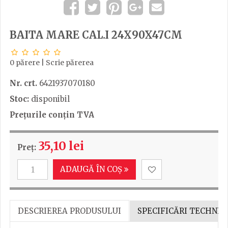
BAITA MARE CAL.I 24X90X47CM
0 părere
|
Scrie părerea
Nr. crt.
6421937070180
Stoc:
disponibil
Prețurile conțin TVA
35,10 lei
Preț:
ADAUGĂ ÎN COȘ
DESCRIEREA PRODUSULUI
SPECIFICĂRI TECHNIC